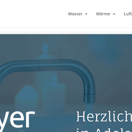
a){let e=t.data;null!=e&&void 0!==e.redirect&&(window.location=e.red
Wasser
Wärme
Luft
Herzlic