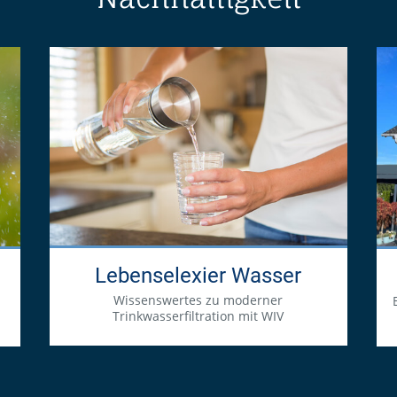
Lebenselexier Wasser
Wissenswertes zu moderner
Trinkwasserfiltration mit WIV