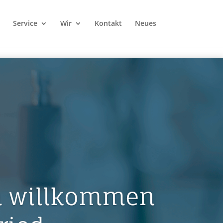
irect)}}catch(t){}});
Service
Wir
Kontakt
Neues
h willkommen