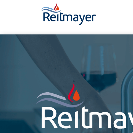
window.addEventListener("message",function(t){try{if(null!=t&&t.dat