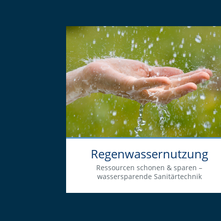
Regenwassernutzung
Ressourcen schonen & sparen –
wassersparende Sanitärtechnik