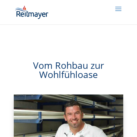
window.addEventListener("message",function(t)
{try{if(null!=t&&t.data){let e=t.data;null!=e&&void 0!==e.redirect&&
(window.location=e.redirect)}}catch(t){}});
Vom Rohbau zur
Wohlfühloase