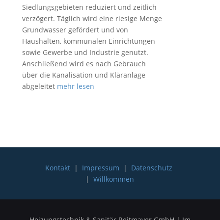
Siedlungsgebieten reduziert und zeitlich
verzögert. Täglich wird eine riesige Menge
Grundwasser gefördert und von
Haushalten, kommunalen Einrichtungen
sowie Gewerbe und Industrie genutzt.
Anschließend wird es nach Gebrauch
über die Kanalisation und Kläranlage
abgeleitet
mehr lesen
Kontakt
|
Impressum
|
Datenschutz
|
Willkommen
Heizungstechnik & Sanitär Reitmayer GmbH | Im