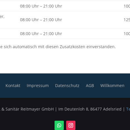
08:00 Uhr – 21:00 Uhr
10
er,
08:00 Uhr – 21:00 Uhr
12
08:00 Uhr – 21:00 Uhr
10
Sie sich automatisch mit diesen Zusatzkosten einverstanden.
Kontakt
Impressum
Datenschutz
AGB
Willkommen
 & Sanitär Reitmayer GmbH | Im Deutenloh 8, 86477 Adelsried |
T