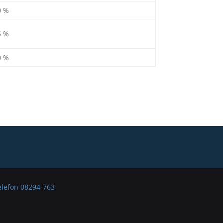
0 %
5 %
0 %
elefon 08294-763