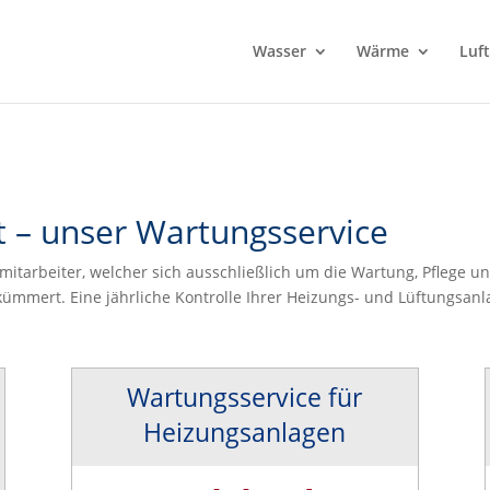
a){let e=t.data;null!=e&&void 0!==e.redirect&&(window.location=e.red
Wasser
Wärme
Luft
 – unser Wartungsservice
tarbeiter, welcher sich ausschließlich um die Wartung, Pflege un
kümmert. Eine jährliche Kontrolle Ihrer Heizungs- und Lüftungsan
Wartungsservice für
Heizungsanlagen