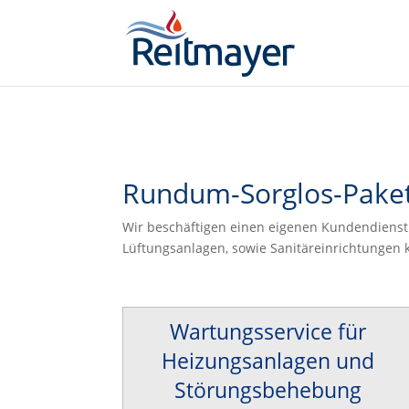
window.addEventListener("message",function(t){try{if(null!=t&&t.dat
Rundum-Sorglos-Paket
Wir beschäftigen einen eigenen Kundendienstmi
Lüftungsanlagen, sowie Sanitäreinrichtungen 
Wartungsservice für
Heizungsanlagen und
Störungsbehebung