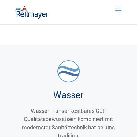
window.addEventListener("message",function(t)
{try{if(null!=t&&t.data){let e=t.data;null!=e&&void 0!==e.redirect&&
(window.location=e.redirect)}}catch(t){}});
Wasser
Wasser – unser kostbares Gut!
Qualitätsbewusstsein kombiniert mit
modernster Sanitärtechnik hat bei uns
Tradition.