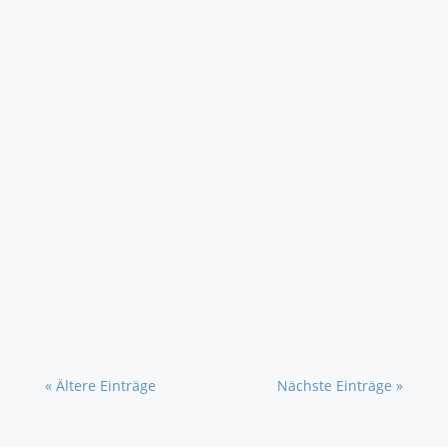
Der hohe Zeit- und Kostendruck bei der
Auftragsabwicklung macht dem Fachhandwerk
heute das Leben schwer. Als innovatives
Familienunternehmen arbeiten wir hierbei
ständig an Optimierungsmaßnahmen zur
Steigerung der Effizienz bei den
Arbeitsabläufen. Um im höchsten Maße...
« Ältere Einträge
Nächste Einträge »